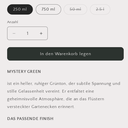
Variante
Variante
250 ml
750 ml
50 ml
2.5 l
ausverkauft
ausverkauft
oder
oder
nicht
nicht
Anzahl
Anzahl
verfügbar
verfügbar
Verringere
Erhöhe
die
die
Menge
Menge
für
für
In den Warenkorb legen
Paint
Paint
of
of
Walinoon
Walinoon
MYSTERY GREEN
-
-
MYSTERY
MYSTERY
ist ein heller, ruhiger Grünton, der subtile Spannung und
GREEN
GREEN
stille Gelassenheit vereint. Er entfaltet eine
geheimnisvolle Atmosphäre, die an das Flüstern
versteckter Gartenecken erinnert.
DAS PASSENDE FINISH