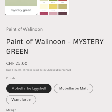
Paint of Walinoon
Paint of Walinoon - MYSTERY
GREEN
Normaler
CHF 25.00
Preis
Inkl. Steuern.
Versand
wird beim Checkout berechnet
Finish
Möbelfarbe Eggshell
Möbelfarbe Matt
Wandfarbe
Menge