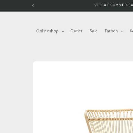
Direkt
VETSAK SUMMER-SAL
zum
Inhalt
Onlineshop
Outlet
Sale
Farben
K
Zu
Produktinformationen
springen