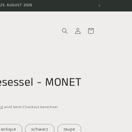
23. AUGUST 2026
Einloggen
Warenkorb
sessel - MONET
nd
wird beim Checkout berechnet
antique
schwarz
taupe