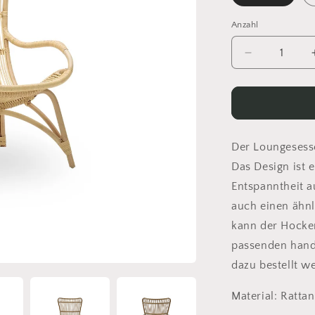
Anzahl
Anzahl
Verringere
die
Menge
für
Loungesess
-
MONET
Der Loungesesse
Das Design ist e
Entspanntheit a
auch einen ähnl
kann der Hocke
passenden hand
dazu bestellt w
Material: Rattan