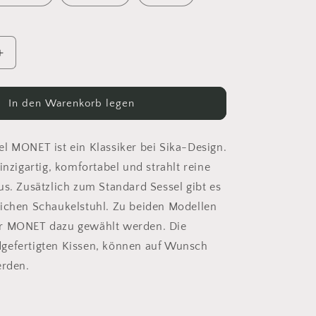
Erhöhe
die
Menge
für
In den Warenkorb legen
el
Loungesessel
-
MONET
l MONET ist ein Klassiker bei Sika-Design.
inzigartig, komfortabel und strahlt reine
us. Zusätzlich zum Standard Sessel gibt es
ichen Schaukelstuhl. Zu beiden Modellen
r MONET dazu gewählt werden. Die
gefertigten Kissen, können auf Wunsch
erden.