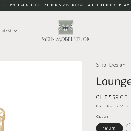
E - 15% RABATT AUF INDOOR & 20% RABATT AUF OUTDOOR BIS AM 
ontakt
Sika-Design
Lounge
Normaler
CHF 569.00
Preis
Inkl. Steuern.
Versa
Option
natural